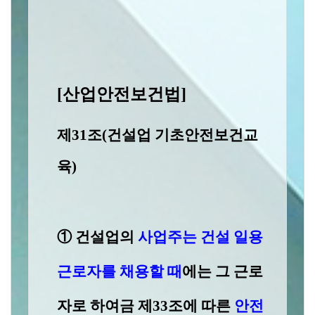
[산업안전보건법]
제
31
조
(
건설업 기초안전보건교
육
)
①
건설업의
사업주는 건설 일용
근로자를 채용할 때
에는 그 근로
자로
하여금
제
33
조에
따른
안전