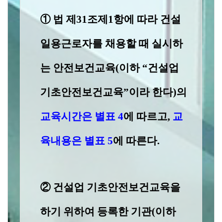
①
법 제
31
조제
1
항에 따라 건설
일용근로자를 채용할 때 실시하
는
안전보건교육
(
이하 “건설업
기초안전보건교육”이라
한다
)
의
교육시간은 별표
4
에 따르고
,
교
육내용은
별표
5
에 따른다
.
②
건설업 기초안전보건교육을
하기 위하여 등록한 기관
(
이하