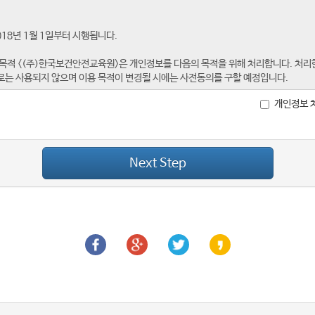
개인정보 
Next Step