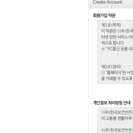
Create Account
회원가입 약관
개인정보 처리방침 안내