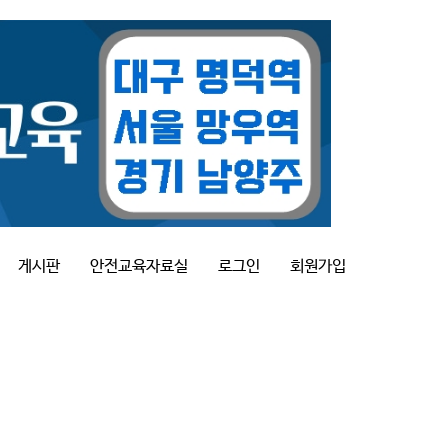
게시판
안전교육자료실
로그인
회원가입